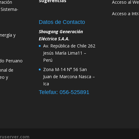
Sugerencias
ración
Acceso al We
 Sistema-
Acceso a Int
Datos de Contacto
Shougang Generación
nergía y
Eléctrica S.A.A.
Av. República de Chile 262
Jesús María Lima11 –
Perú
ado Peruano
Zona M-14 N° 56 San
onal de
Juan de Marcona Nasca –
leo y
Ica
Telefax: 056-525891
ruserver.com