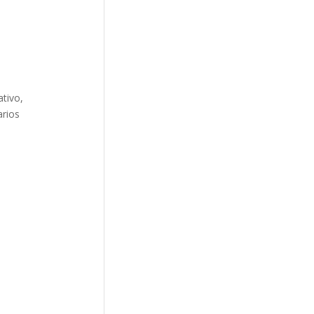
S
ativo
,
rios