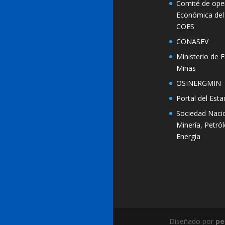
Comité de ope
Económica del
COES
CONASEV
Ministerio de E
Minas
OSINERGMIN
Portal del Est
Sociedad Naci
Minería, Petró
Energía
Diseñado por
pe