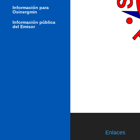
Información para
Osinergmin
Información pública
del Emisor
Enlaces