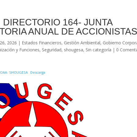
 DIRECTORIO 164- JUNTA
TORIA ANUAL DE ACCIONISTA
26, 2026
|
Estados Financieros
,
Gestión Ambiental
,
Gobierno Corpor
ización y Funciones
,
Seguridad
,
shougesa
,
Sin categoría
|
0 Comenta
 JOAA- SHOUGESA
Descarga