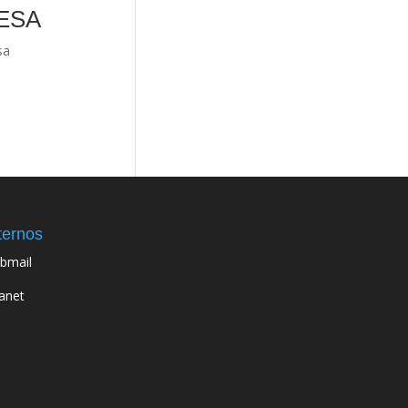
GESA
sa
ternos
bmail
ranet