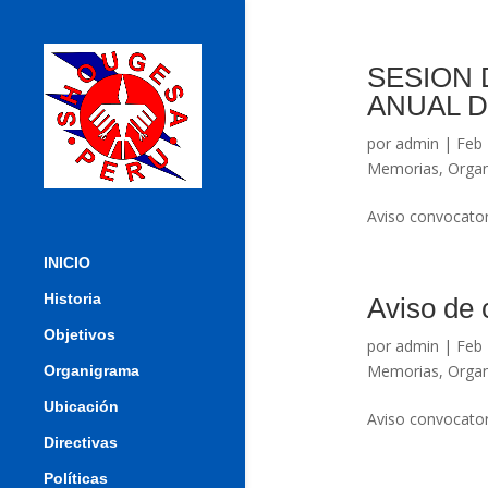
SESION 
ANUAL D
por
admin
|
Feb 
Memorias
,
Organ
Aviso convocat
INICIO
Historia
Aviso de 
Objetivos
por
admin
|
Feb 
Memorias
,
Organ
Organigrama
Ubicación
Aviso convocato
Directivas
Políticas