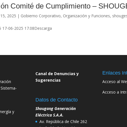
ión Comité de Cumplimiento – SHOU
15, 2025
|
Gobierno Corporativo
,
Organización y Funciones
,
shouge
 17-06-2025 17.08Descarga
Enlaces In
Canal de Denuncias y
Sugerencias
ración
Acceso al We
 Sistema-
Acceso a Int
Datos de Contacto
Shougang Generación
nergía y
Eléctrica S.A.A.
Av. República de Chile 262