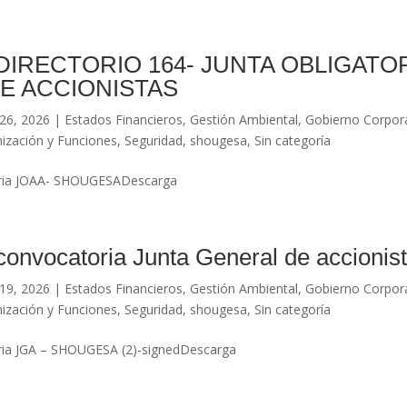
DIRECTORIO 164- JUNTA OBLIGATO
E ACCIONISTAS
26, 2026
|
Estados Financieros
,
Gestión Ambiental
,
Gobierno Corpor
ización y Funciones
,
Seguridad
,
shougesa
,
Sin categoría
oria JOAA- SHOUGESADescarga
convocatoria Junta General de accionis
19, 2026
|
Estados Financieros
,
Gestión Ambiental
,
Gobierno Corpor
ización y Funciones
,
Seguridad
,
shougesa
,
Sin categoría
ria JGA – SHOUGESA (2)-signedDescarga