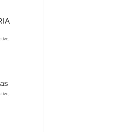
RIA
ativo
,
tas
ativo
,