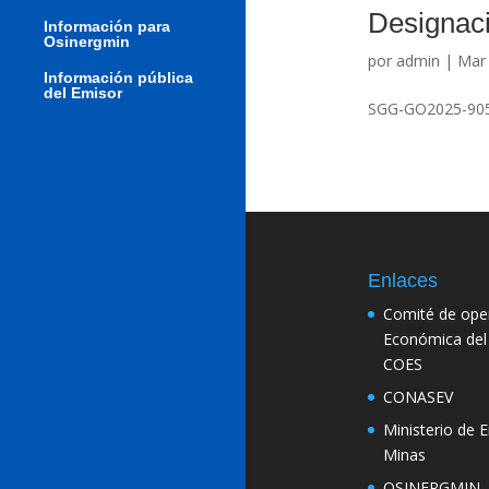
Designac
Información para
Osinergmin
por
admin
|
Mar 
Información pública
del Emisor
SGG-GO2025-905
Enlaces
Comité de ope
Económica del
COES
CONASEV
Ministerio de E
Minas
OSINERGMIN